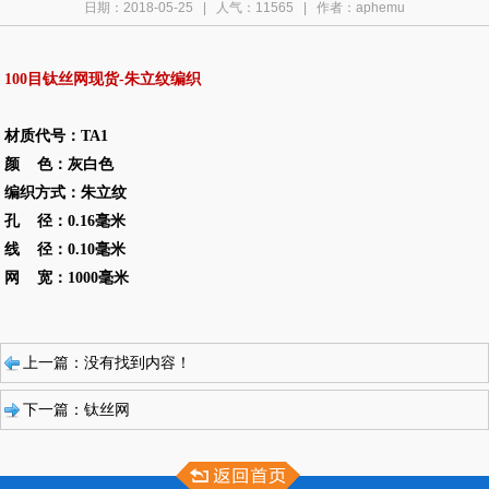
日期：2018-05-25 | 人气：
11565
| 作者：aphemu
100目钛丝网现货-朱立纹编织
材质代号：TA1
颜 色：灰白色
编织方式：朱立纹
孔 径：0.16毫米
线 径：0.10毫米
网 宽：1000毫米
上一篇：没有找到内容！
下一篇：钛丝网